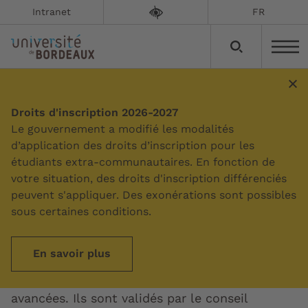
Intranet
FR
Rapports sociaux uniques
Droits d'inscription 2026-2027
Le gouvernement a modifié les modalités
d’application des droits d’inscription pour les
Mise à jour le :
02/10/2025
étudiants extra-communautaires. En fonction de
votre situation, des droits d'inscription différenciés
Les rapports sociaux uniques (ex bilans
peuvent s'appliquer. Des exonérations sont possibles
sociaux) de l’université de Bordeaux
sous certaines conditions.
regroupent toutes les informations sur les
personnels, les emplois, et les chantiers
En savoir plus
engagés en matière de ressources humaines et
développement social et d’en mesurer les
avancées. Ils sont validés par le conseil