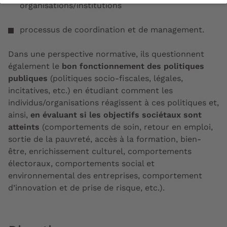
organisations/institutions
processus de coordination et de management.
Dans une perspective normative, ils questionnent
également le
bon fonctionnement des politiques
publiques
(politiques socio-fiscales, légales,
incitatives, etc.) en étudiant comment les
individus/organisations réagissent à ces politiques et,
ainsi,
en évaluant si les objectifs sociétaux sont
atteints
(comportements de soin, retour en emploi,
sortie de la pauvreté, accès à la formation, bien-
être, enrichissement culturel, comportements
électoraux, comportements social et
environnemental des entreprises, comportement
d’innovation et de prise de risque, etc.).