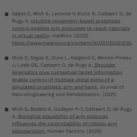
Ségas E, Mick S, Leconte V, Klotz R, Cattaert D, de
Rugy A,
Intuitive movement-based prosthesis
control enables arm amputees to reach naturally
in virtual reality
. medRxiv (2022)
https://www.medrxiv.org/content/10.1101/2022.10.15.2
Mick S, Segas E, Dure L, Halgand C, Benois-Pineau
J, Loeb GE, Cattaert D, de Rugy A,
Shoulder
kinematics plus contextual target information
enable control of multiple distal joints of a
simulated prosthetic arm and hand.
Journal of
NeuroEngineering and Rehabilitation
. (2021)
Mick S, Badets A, Oudeyer P-Y, Cattaert D, de Rugy
A,
Biological plausibility of arm postures
influences the controllability of robotic arm
teleoperation.
Human Factors
, (2020)