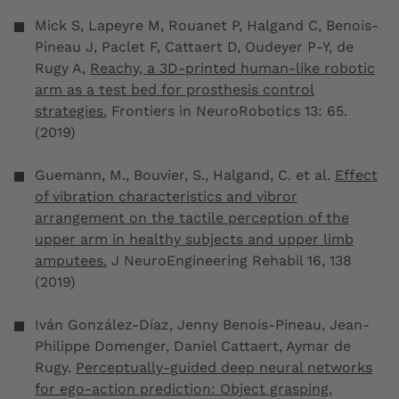
Mick S, Lapeyre M, Rouanet P, Halgand C, Benois-
Pineau J, Paclet F, Cattaert D, Oudeyer P-Y, de
Rugy A,
Reachy, a 3D-printed human-like robotic
arm as a test bed for prosthesis control
strategies.
Frontiers in NeuroRobotics
13: 65.
(2019)
Guemann, M., Bouvier, S., Halgand, C.
et al.
Effect
of vibration characteristics and vibror
arrangement on the tactile perception of the
upper arm in healthy subjects and upper limb
amputees.
J NeuroEngineering Rehabil
16
,
138
(2019)
Iván González-Díaz, Jenny Benois-Pineau, Jean-
Philippe Domenger, Daniel Cattaert, Aymar de
Rugy.
Perceptually-guided deep neural networks
for ego-action prediction: Object grasping.