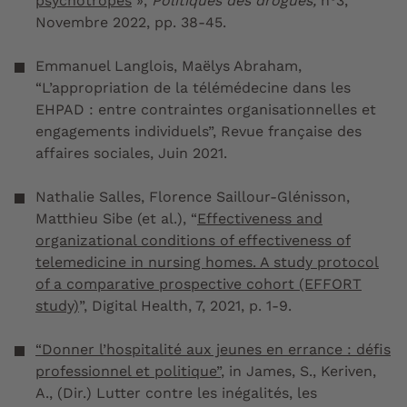
psychotropes
»,
Politiques des drogues,
n°3,
Novembre 2022, pp. 38-45.
Emmanuel Langlois, Maëlys Abraham,
“L’appropriation de la télémédecine dans les
EHPAD : entre contraintes organisationnelles et
engagements individuels”,
Revue française des
affaires sociales,
Juin 2021.
Nathalie Salles, Florence Saillour-Glénisson,
Matthieu Sibe (et al.), “
Effectiveness and
organizational conditions of effectiveness of
telemedicine in nursing homes. A study protocol
of a comparative prospective cohort (EFFORT
study)
”,
Digital Health
,
7, 2021, p. 1-9.
“Donner l’hospitalité aux jeunes en errance : défis
professionnel et politique”
, in James, S., Keriven,
A., (Dir.)
Lutter contre les inégalités, les