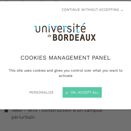
© Jean-Biaugeaud Arceuil
CONTINUE WITHOUT ACCEPTING →
Quelques dates marquantes
1873 : Faculté de Droit, place Pey-Berland
COOKIES MANAGEMENT PANEL
1880 : Faculté de Médecine et de pharmacie,
This site uses cookies and gives you control over what you want to
place de la Victoire
activate
1886 : Faculté des Sciences et des Lettres,
PERSONALIZE
OK, ACCEPT ALL
aujourd’hui Musée d’Aquitaine
1960 - 1970 : construction d’un campus
périurbain