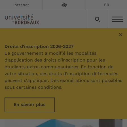
Intranet
FR
Elles et ils font l'université
Droits d'inscription 2026-2027
Le gouvernement a modifié les modalités
de Bordeaux
d’application des droits d’inscription pour les
étudiants extra-communautaires. En fonction de
Mise à jour le :
03/02/2026
votre situation, des droits d'inscription différenciés
peuvent s'appliquer. Des exonérations sont possibles
sous certaines conditions.
Découvrez les parcours inspirants de celles et
ceux qui font l'université de Bordeaux.
En savoir plus