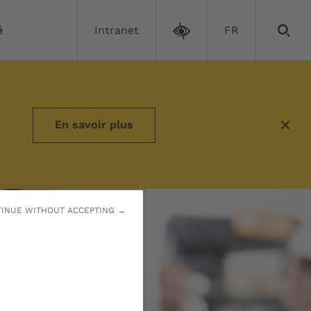
é
Intranet
FR
us et toutes
En savoir plus
INUE WITHOUT ACCEPTING →