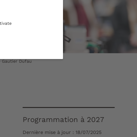
tivate
© Gautier Dufau
Programmation à 2027
Dernière mise à jour :
18/07/2025