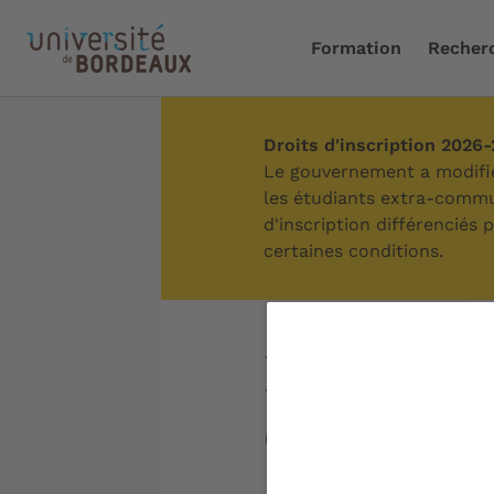
Formation
Recher
Droits d'inscription 2026
Accueil
/
Université
/
Not
Le gouvernement a modifié 
les étudiants extra-commun
d'inscription différenciés
certaines conditions.
Sommaire
Innovatio
et toutes