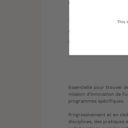
Mise à jour le :
03/06/202
Des opportunités 
This 
découvertes et le
du progrès et de l
Essentielle pour trouver de
mission d’innovation de l’
programmes spécifiques.
Progressivement et en s’ad
disciplines, des pratiques e