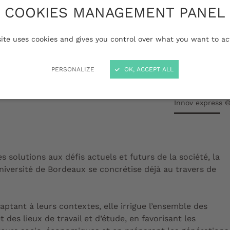
6
COOKIES MANAGEMENT PANEL
pour valoriser les
site uses cookies and gives you control over what you want to ac
s inventions au service
PERSONALIZE
OK, ACCEPT ALL
a société.
Innov express 
s solutions aux défis actuels et futurs de la société, la
université de Bordeaux se concrétise déjà au travers de
aptant à leurs contextes, elle irrigue l’ensemble des
t des lieux de travail et d’étude, en favorisant les