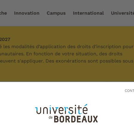
che
Innovation
Campus
International
Universit
-2027
re stratégie
/
Nos champs d'action
/
Innovation pour to
les modalités d’application des droits d’inscription pour
autaires. En fonction de votre situation, des droits
 peuvent s'appliquer. Des exonérations sont possibles sous
CONT
n pour tous