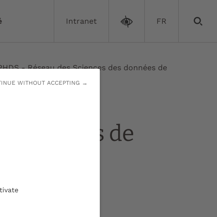
é
Intranet
FR
PHDS - Réseau des Sciences des données de
INUE WITHOUT ACCEPTING →
es données de
tivate