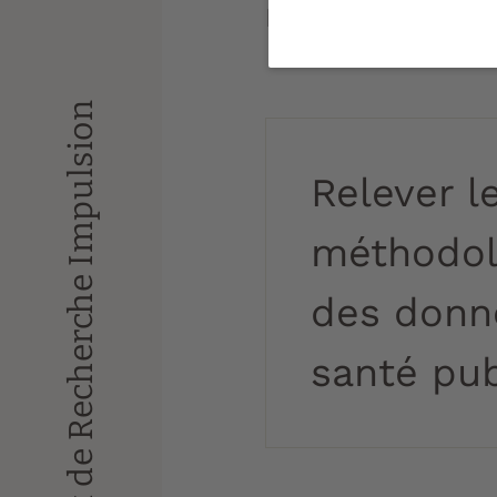
Public Health Da
Réseaux de Recherche Impulsion
Relever l
méthodol
des donn
santé pub