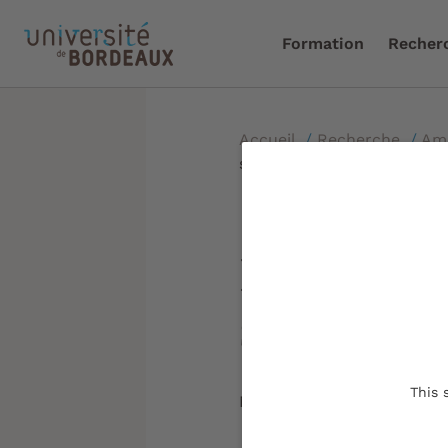
Formation
Recher
Accueil
/
Recherche
/
Amb
santé publique de Bordea
PHDS - Ré
santé pub
This 
Mise à jour le :
11/05/2022