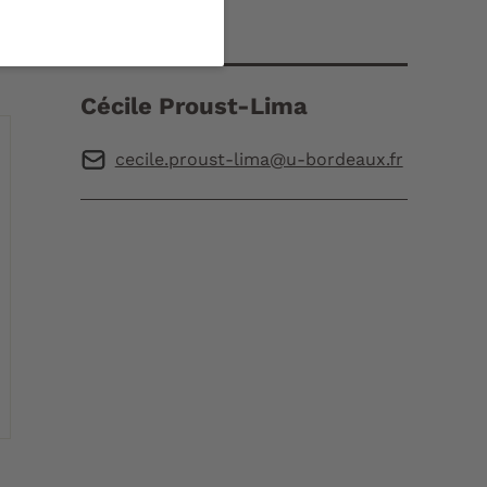
Contact
Cécile Proust-Lima
cecile.proust-lima@u-bordeaux.fr