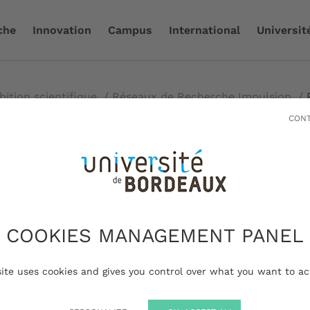
che
Innovation
Campus
International
Universit
ition scientifique
/
Réseaux de Recherche Impulsion
/
ux
CONT
seau des Sciences d
lique de Bordeaux
COOKIES MANAGEMENT PANEL
site uses cookies and gives you control over what you want to ac