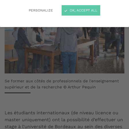
PERSONALIZE
OK, ACCEPT ALL
Se former aux côtés de professionnels de l'enseignement
supérieur et de la recherche © Arthur Pequin
Les étudiants internationaux
(de niveau licence ou
master uniquement)
ont la possibilité d’effectuer un
stage à l’université de Bordeaux au sein des diverses