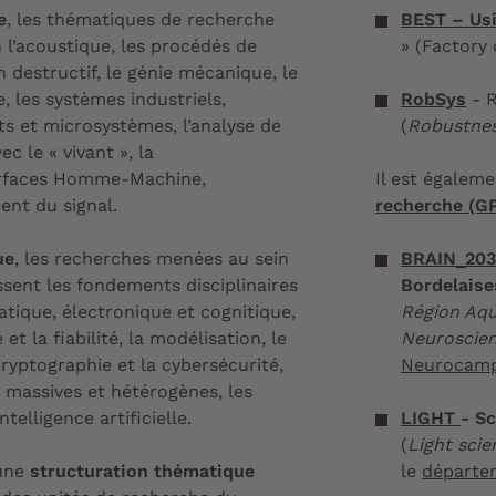
e
, les thématiques de recherche
BEST – Usi
 l’acoustique, les procédés de
» (Factory 
n destructif, le génie mécanique, le
le, les systèmes industriels,
RobSys
- R
s et microsystèmes, l’analyse de
(
Robustne
ec le « vivant », la
terfaces Homme-Machine,
Il est égalem
ent du signal.
recherche (G
ue
, les recherches menées au sein
BRAIN_20
ent les fondements disciplinaires
Bordelaise
tique, électronique et cognitique,
Région Aqui
et la fiabilité, la modélisation, le
Neuroscie
 cryptographie et la cybersécurité,
Neurocam
s massives et hétérogènes, les
telligence artificielle.
LIGHT
- Sc
(
Light scie
 une
structuration thématique
le
départe