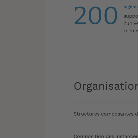
200
ingéni
suppo
l'uni
reche
Organisatio
Structures composantes 
Composition des instance