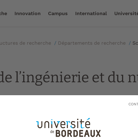
che
Innovation
Campus
International
Universit
uctures de recherche
/
Départements de recherche
/
Sc
de l’ingénierie et du
6
CONT
iences de l’ingénierie et du
regroupe l’ensemble des compétences