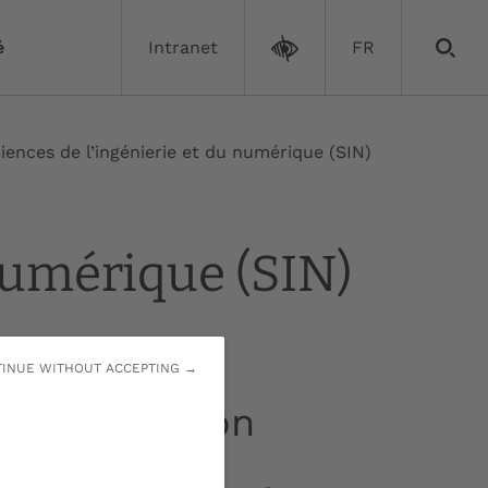
é
Intranet
FR
iences de l’ingénierie et du numérique (SIN)
 numérique (SIN)
INUE WITHOUT ACCEPTING →
Direction