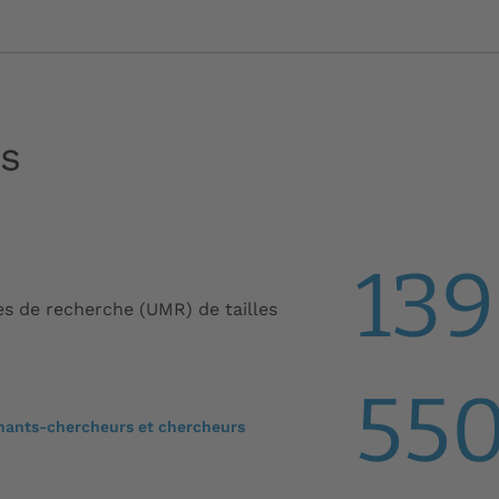
és
13
es de recherche (UMR) de tailles
55
nants-chercheurs et chercheurs