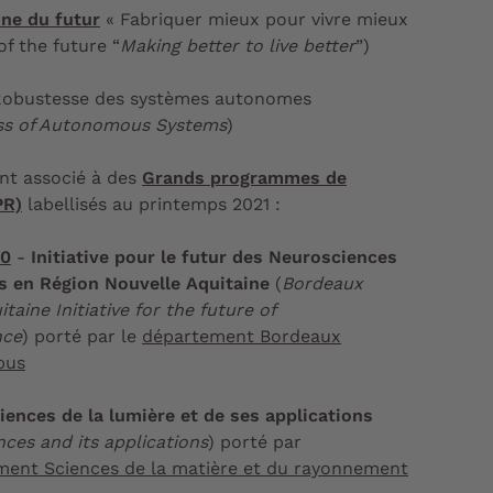
ne du futur
« Fabriquer mieux pour vivre mieux
of the future “
Making better to live better
”)
obustesse des systèmes autonomes
ss of Autonomous Systems
)
ent associé à des
Grands programmes de
PR)
labellisés au printemps 2021 :
30
-
Initiative pour le futur des Neurosciences
s en Région Nouvelle Aquitaine
(
Bordeaux
taine Initiative for the future of
nce
) porté par le
département Bordeaux
pus
iences de la lumière et de ses applications
nces and its applications
) porté par
ment Sciences de la matière et du rayonnement