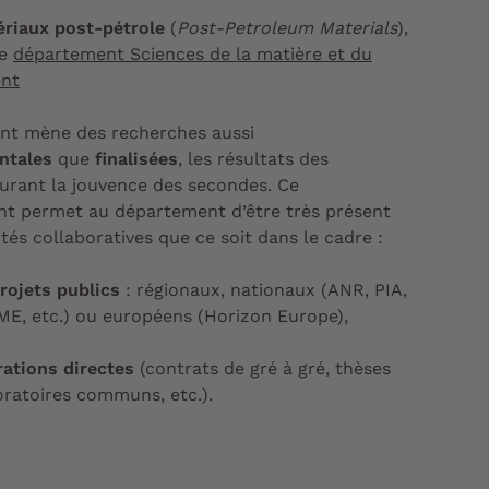
riaux post-pétrole
(
Post-Petroleum Materials
),
le
département Sciences de la matière et du
nt
nt mène des recherches aussi
ntales
que
finalisées
, les résultats des
urant la jouvence des secondes. Ce
t permet au département d’être très présent
ités collaboratives que ce soit dans le cadre :
rojets publics
: régionaux, nationaux (ANR, PIA,
E, etc.) ou européens (Horizon Europe),
rations directes
(contrats de gré à gré, thèses
oratoires communs, etc.).