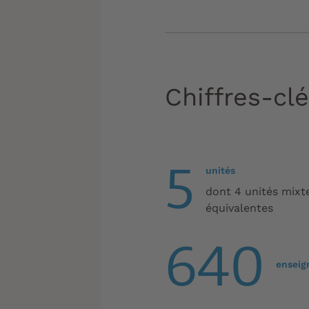
Chiffres-cl
5
unités
dont 4 unités mixt
équivalentes
640
enseig