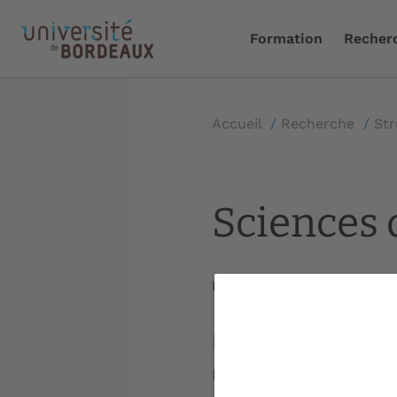
Formation
Recher
Accueil
/
Recherche
/
Str
Sciences 
Mise à jour le :
29/06/202
Le département Sc
numérique (SIN) 