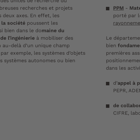
n des unités de recherche du
reuses recherches et projets
PPM
-
Maté
s deux axes. En effet, les
porté par 
 la société
poussent les
rayonneme
i bien dans le do
maine du
e l’ingénierie
à mobiliser des
Le départeme
n au-delà d’un unique champ
bien
fondame
r par exemple, les systèmes d’objets
premières ass
les systèmes autonomes ou bien
positionnemen
dans les activ
d’
appel à p
PEPR, ADEM
de collabo
CIFRE, lab