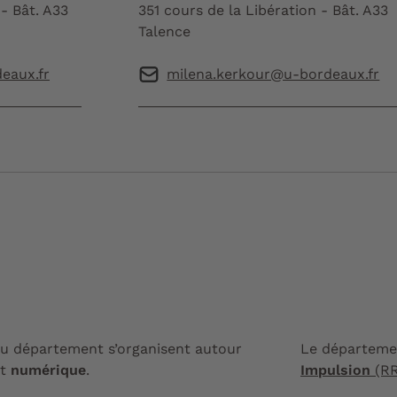
 - Bât. A33
351 cours de la Libération - Bât. A33
Talence
eaux.fr
milena.kerkour@u-bordeaux.fr
du département s’organisent autour
Le départeme
t
numérique
.
Impulsion
(RR