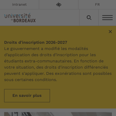
Intranet
FR
Notre histoire
Droits d'inscription 2026-2027
Le gouvernement a modifié les modalités
d’application des droits d’inscription pour les
Mise à jour le :
28/06/2022
étudiants extra-communautaires. En fonction de
votre situation, des droits d'inscription différenciés
De la Renaissance au XXIe siècle, l’université
peuvent s'appliquer. Des exonérations sont possibles
de Bordeaux est riche d’une histoire singulière
sous certaines conditions.
jalonnée d’évènements sociétaux et de
réformes. Elle est aujourd’hui l’une des plus
En savoir plus
influentes en France et en Europe.