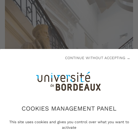
CONTINUE WITHOUT ACCEPTING →
Statue de Jacques Cujas à Pey-Berland © Arthur Pequin
COOKIES MANAGEMENT PANEL
L’université de Bordeaux a été fondée par le Pape
This site uses cookies and gives you control over what you want to
activate
Eugène IV
le 7 juin 1441
sous l’impulsion de
Pey
Berland
, archevêque de Bordeaux (1430 -1456).