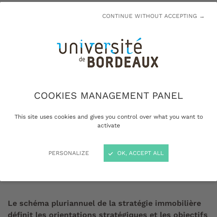
Pequin
CONTINUE WITHOUT ACCEPTING →
L'immobilier, un atout pour le
développement de l'université de Bordeaux
Une stratégie immobilière pour
accompagner la transformation de
COOKIES MANAGEMENT PANEL
l'université
La dévolution : un levier pour faire de
This site uses cookies and gives you control over what you want to
l’immobilier un atout
activate
PERSONALIZE
OK, ACCEPT ALL
Un schéma directeur à 20 ans
Le schéma pluriannuel de la stratégie immobilière
définit les orientations stratégiques et les objectifs