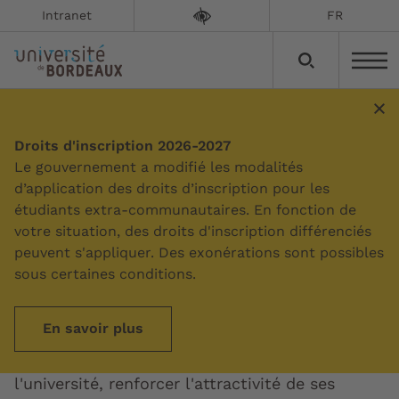
Intranet
FR
Droits d'inscription 2026-2027
Sommaire
Le gouvernement a modifié les modalités
d’application des droits d’inscription pour les
étudiants extra-communautaires. En fonction de
Notre politique
votre situation, des droits d'inscription différenciés
immobilière
peuvent s'appliquer. Des exonérations sont possibles
sous certaines conditions.
L'université de Bordeaux mène une politique
En savoir plus
d'investissement immobilier à 20 ou 30 ans
visant à accompagner la transformation de
l'université, renforcer l'attractivité de ses