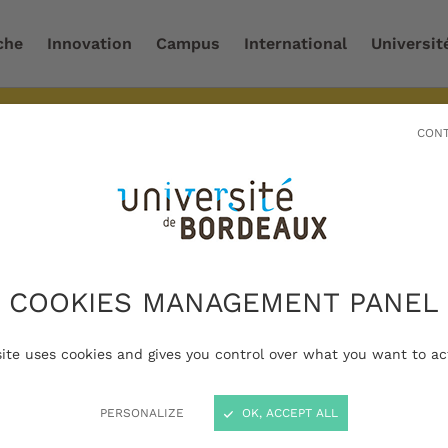
che
Innovation
Campus
International
Universit
-2027
CONT
ailler à l'université
/
Personnels hospitalo-universitaires
les modalités d’application des droits d’inscription pour
de clinique des universités-assistant des hôpitaux
autaires. En fonction de votre situation, des droits
 peuvent s'appliquer. Des exonérations sont possibles sous
nt d'assistants hospi
COOKIES MANAGEMENT PANEL
ires et de chefs de cl
site uses cookies and gives you control over what you want to ac
és-assistant des hôpi
PERSONALIZE
OK, ACCEPT ALL