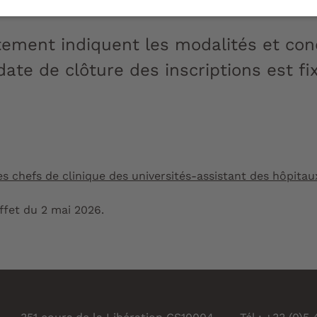
tement indiquent les modalités et con
ate de clôture des inscriptions est fix
es chefs de clinique des universités-assistant des hôpitau
effet du 2 mai 2026.