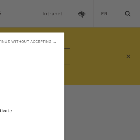
é
Intranet
FR
INUE WITHOUT ACCEPTING →
/
Recrutement d'assistants hospitaliers
En savoir plus
taliers
inique des
tivate
taux