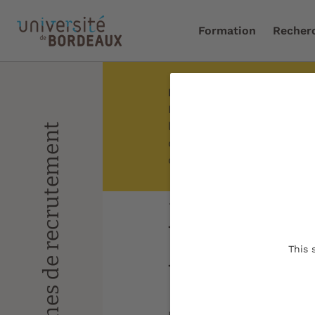
Formation
Recher
Droits d'inscription 2026
Accueil
/
Université
/
Trav
Le gouvernement a modifié 
universitaires et de chefs 
les étudiants extra-commun
d'inscription différenciés
certaines conditions.
Recruteme
universita
This 
universit