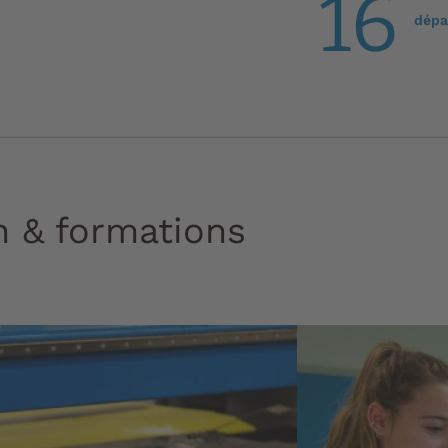
16
dépa
n & formations