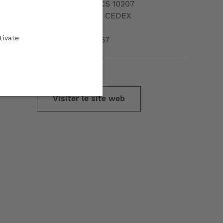
15 rue Naudet - CS 10207
33 175 Gradignan CEDEX
tivate
05 56 84 57 57
Visiter le site web