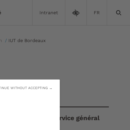
é
Intranet
FR
on
/
IUT de Bordeaux
INUE WITHOUT ACCEPTING →
Accueil & service général