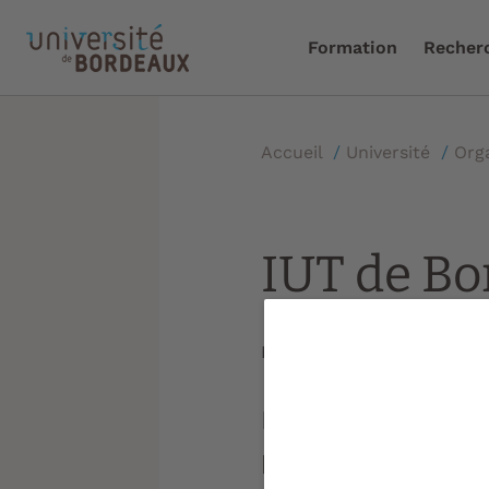
Formation
Recher
Accueil
/
Université
/
Org
IUT de B
Mise à jour le :
05/03/2026
L'Institut univers
propose 15 spécia