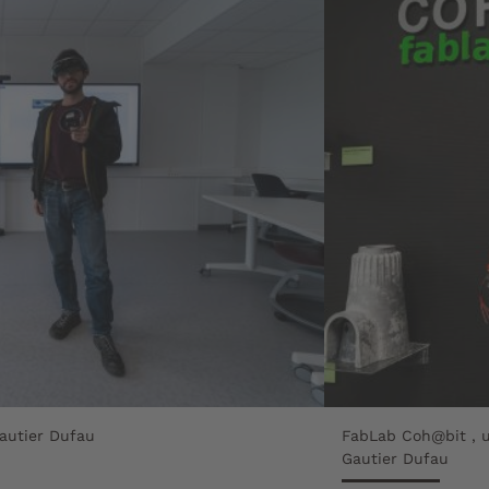
autier Dufau
FabLab Coh@bit , u
Gautier Dufau