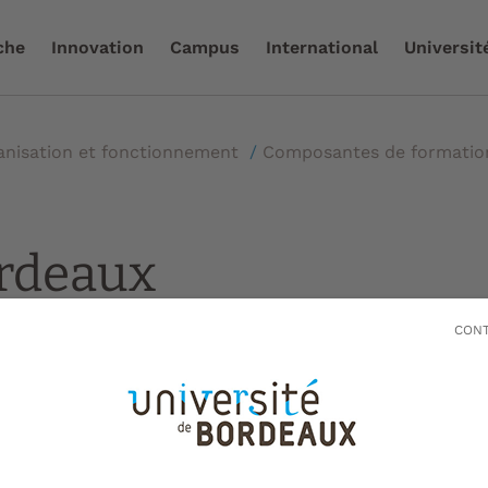
che
Innovation
Campus
International
Universit
anisation et fonctionnement
/
Composantes de formati
ordeaux
CONT
itaire de technologie (IUT) de Bordeaux
lités réparties dans 16 départements.