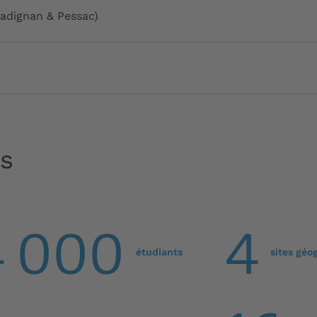
dignan & Pessac)
és
4 000
4
étudiants
sites géo