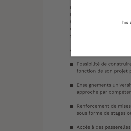
Depuis la rentrée 2021, il
le
Bachelor universitaire 
formation professionnalisa
This 
d’études. Organisée sur 6 
schéma européen LMD.
Avec le Bachelor universita
Possibilité de construi
fonction de son projet 
Enseignements universi
approche par compéte
Renforcement de mises e
sous forme de stages o
Accès à des passerelles