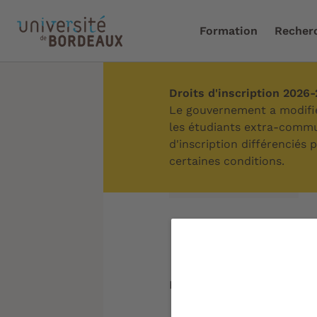
Formation
Recher
Droits d'inscription 2026
Accueil
/
Campus
/
Organ
Le gouvernement a modifié 
les étudiants extra-commun
d'inscription différenciés
certaines conditions.
Sommaire
Santé & b
Mise à jour le :
19/02/2026