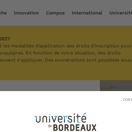
che
Innovation
Campus
International
Universit
-2027
iser sa vie quotidienne
/
Santé & bien-être
les modalités d’application des droits d’inscription pour
autaires. En fonction de votre situation, des droits
 peuvent s'appliquer. Des exonérations sont possibles sous
ien-être
CONT