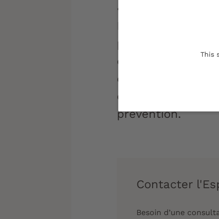
« Un esprit sain 
Pour réussir vos 
primordiale. L'éq
This 
de l'Espace santé
en consultation, 
et organise de n
prévention.
Contacter l'E
Besoin d’une consulta