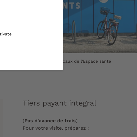
tivate
cabelle à Pessac, abrite les locaux de l'Espace santé
versité de Bordeaux
Tiers payant intégral
(
Pas d'avance de frais
)
Pour votre visite, préparez :