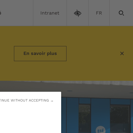
é
Intranet
FR
En savoir plus
INUE WITHOUT ACCEPTING →