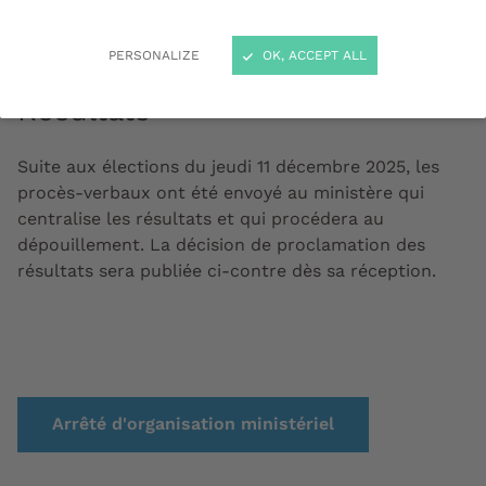
14h30
PERSONALIZE
OK, ACCEPT ALL
Résultats
Suite aux élections du jeudi 11 décembre 2025, les
procès-verbaux ont été envoyé au ministère qui
centralise les résultats et qui procédera au
dépouillement. La décision de proclamation des
résultats sera publiée ci-contre dès sa réception.
Arrêté d'organisation ministériel