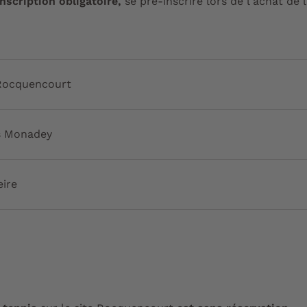
nscription obligatoire,
se pré-inscrire lors de l'achat de l
Rocquencourt
s Monadey
eire