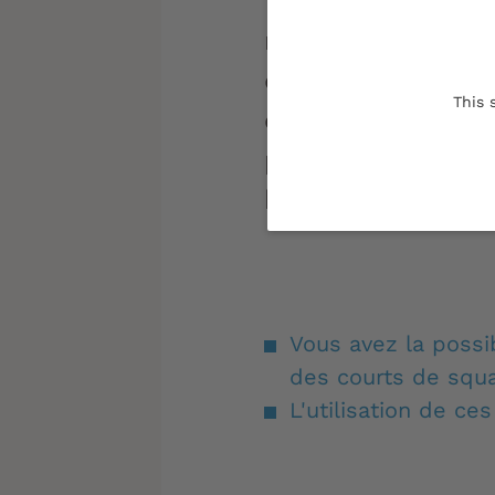
temps d'assister 
régulièrement, vou
de bénéficier lib
This 
équipements sport
présents sur les 
bordelais.
Vous avez la possib
des courts de squa
L'utilisation de ce