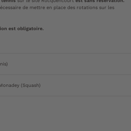
 tennis
sur le site Rocquencourt
est sans réservation.
nécessaire de mettre en place des rotations sur les
ion est obligatoire.
nis)
 Monadey (Squash)