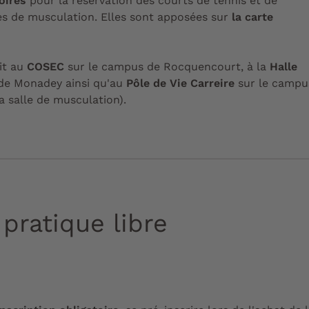
oires
pour la réservation des courts de tennis et de
les de musculation. Elles sont apposées sur
la carte
it au
COSEC
sur le campus de Rocquencourt, à la
Halle
de Monadey ainsi qu'au
Pôle de Vie Carreire
sur le campu
a salle de musculation).
pratique libre