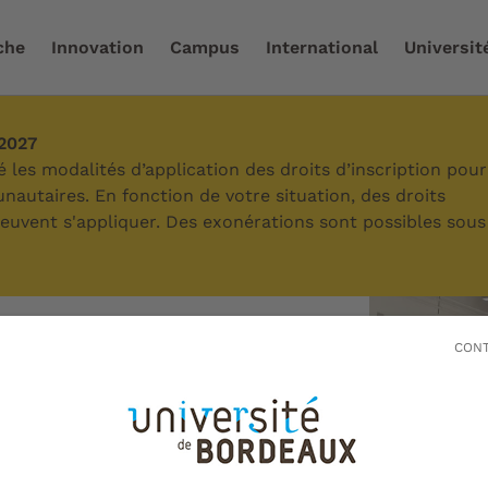
che
Innovation
Campus
International
Universit
-2027
t
/
La pratique libre
les modalités d’application des droits d’inscription pour
autaires. En fonction de votre situation, des droits
 peuvent s'appliquer. Des exonérations sont possibles sous
e libre
CONT
une autre activité
i vous n'avez pas le