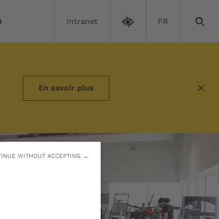
é
Intranet
FR
En savoir plus
INUE WITHOUT ACCEPTING →