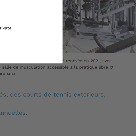
tivate
orts du stadium Monadey a été rénovée en 2021, avec
alle de musculation accessible à la pratique libre ©
ordeaux
vés, des courts de tennis extérieurs,
annuelles.