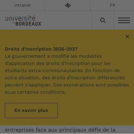
Intranet
FR
Chimie-Matériaux
Droits d'inscription 2026-2027
Le gouvernement a modifié les modalités
d’application des droits d’inscription pour les
Mise à jour le :
24/07/2026
étudiants extra-communautaires. En fonction de
votre situation, des droits d'inscription différenciés
L’université de Bordeaux met à la disposition
peuvent s'appliquer. Des exonérations sont possibles
des entreprises un écosystème scientifique et
sous certaines conditions.
technologique interdisciplinaire, propice à la
co-construction de solutions innovantes. De la
En savoir plus
recherche fondamentale aux applications
industrielles, ses équipes accompagnent les
entreprises face aux principaux défis de la