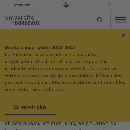
Intranet
FR
Droits d'inscription 2026-2027
Sommaire
Le gouvernement a modifié les modalités
d’application des droits d’inscription pour les
étudiants extra-communautaires. En fonction de
Etudes, handicap et droits
votre situation, des droits d'inscription différenciés
spécifiques
peuvent s'appliquer. Des exonérations sont possibles
sous certaines conditions.
Mise à jour le :
09/06/2026
En savoir plus
Étudiants mais aussi sportifs de haut, très bon
et bon niveau, artistes, élus, en situation de