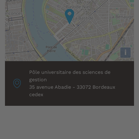
i
Localisation
Pôle universitaire des sciences de
associée
gestion
:
35 avenue Abadie - 33072 Bordeaux
cedex