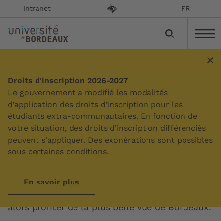
Intranet
FR
Droits d'inscription 2026-2027
Sommaire
Le gouvernement a modifié les modalités
d’application des droits d’inscription pour les
étudiants extra-communautaires. En fonction de
Campus Bastide
votre situation, des droits d'inscription différenciés
peuvent s'appliquer. Des exonérations sont possibles
sous certaines conditions.
Au cœur du quartier Bastide ce campus abrite
le Pôle universitaire des sciences de gestion
(PUSG). Il vous faudra traverser la Garonne par
En savoir plus
le pont de Pierre pour y accéder, vous pourrez
alors profiter de la plus belle vue de Bordeaux.