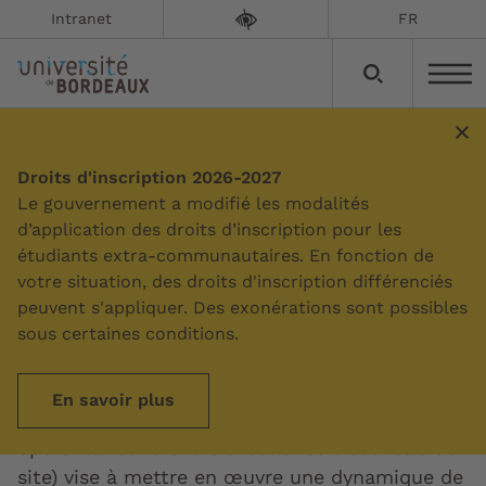
Intranet
FR
FORESITE : faciliter et
Droits d'inscription 2026-2027
Le gouvernement a modifié les modalités
opérer la recherche
d’application des droits d’inscription pour les
d’excellence à l’échelle du
étudiants extra-communautaires. En fonction de
votre situation, des droits d'inscription différenciés
site
peuvent s'appliquer. Des exonérations sont possibles
sous certaines conditions.
Mise à jour le :
02/07/2026
En savoir plus
La dynamique FORESITE (pour Faciliter et
opérer la recherche d’excellence à l’échelle du
site) vise à mettre en œuvre une dynamique de