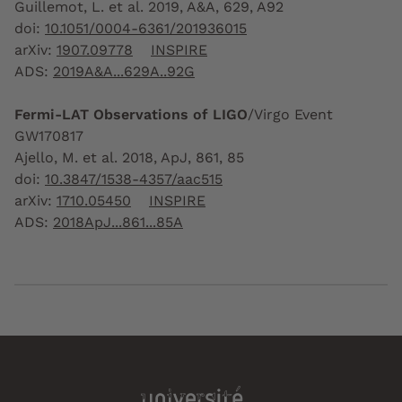
Guillemot, L. et al. 2019, A&A, 629, A92
doi:
10.1051/0004-6361/201936015
arXiv:
1907.09778
INSPIRE
ADS:
2019A&A...629A..92G
Fermi-LAT Observations of LIGO
/Virgo Event
GW170817
Ajello, M. et al. 2018, ApJ, 861, 85
doi:
10.3847/1538-4357/aac515
arXiv:
1710.05450
INSPIRE
ADS:
2018ApJ...861...85A