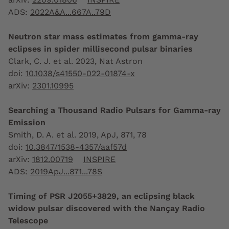
ADS:
2022A&A...667A..79D
Neutron star mass estimates from gamma-ray
eclipses in spider millisecond pulsar binaries
Clark, C. J. et al. 2023, Nat Astron
doi:
10.1038/s41550-022-01874-x
arXiv:
2301.10995
Searching a Thousand Radio Pulsars for Gamma-ray
Emission
Smith, D. A. et al. 2019, ApJ, 871, 78
doi:
10.3847/1538-4357/aaf57d
arXiv:
1812.00719
INSPIRE
ADS:
2019ApJ...871...78S
Timing of PSR J2055+3829, an eclipsing black
widow pulsar discovered with the Nançay Radio
Telescope