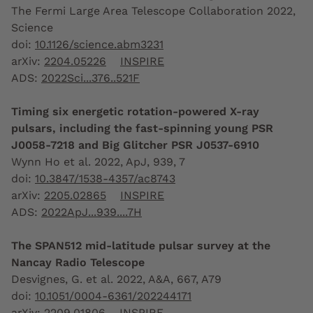
The Fermi Large Area Telescope Collaboration 2022,
Science
doi:
10.1126/science.abm3231
arXiv:
2204.05226
INSPIRE
ADS:
2022Sci...376..521F
Timing six energetic rotation-powered X-ray
pulsars, including the fast-spinning young PSR
J0058-7218 and Big Glitcher PSR J0537-6910
Wynn Ho et al. 2022, ApJ, 939, 7
doi:
10.3847/1538-4357/ac8743
arXiv:
2205.02865
INSPIRE
ADS:
2022ApJ...939....7H
The SPAN512 mid-latitude pulsar survey at the
Nancay Radio Telescope
Desvignes, G. et al. 2022, A&A, 667, A79
doi:
10.1051/0004-6361/202244171
arXiv:
2209.01806
INSPIRE