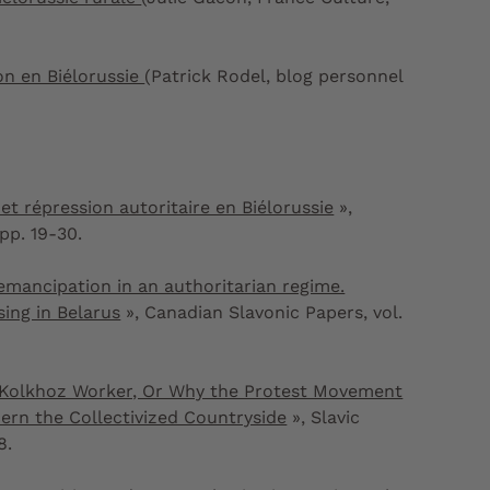
on en Biélorussie
(Patrick Rodel, blog personnel
 répression autoritaire en Biélorussie
»,
pp. 19-30.
d emancipation in an authoritarian regime.
ing in Belarus
»,
Canadian Slavonic Papers
, vol.
 Kolkhoz Worker, Or Why the Protest Movement
ern the Collectivized Countryside
»,
Slavic
8.