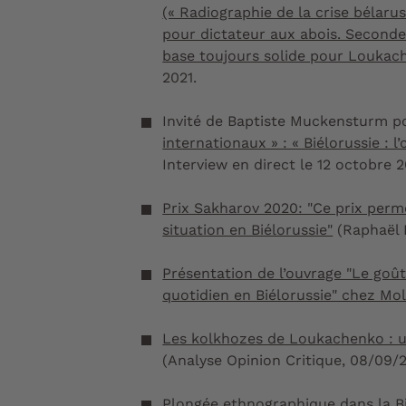
(« Radiographie de la crise bélar
pour dictateur aux abois. Seconde 
base toujours solide pour Loukac
2021.
Invité de Baptiste Muckensturm po
internationaux » : « Biélorussie : l
Interview en direct le 12 octobre 2
Prix Sakharov 2020: "Ce prix perm
situation en Biélorussie"
(Raphaël 
Présentation de l’ouvrage "Le goût
quotidien en Biélorussie" chez Mol
Les kolkhozes de Loukachenko : un 
(Analyse Opinion Critique, 08/09/
Plongée ethnographique dans la Bi