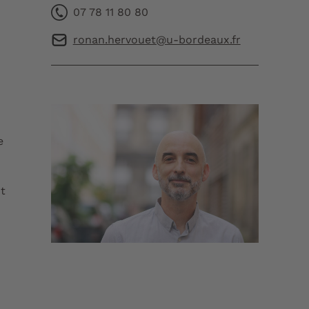
07 78 11 80 80
ronan.hervouet@u-bordeaux.fr
e
nt