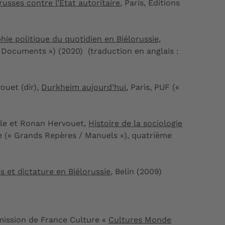
usses contre l’État autoritaire,
Paris, Éditions
ie politique du quotidien en Biélorussie,
« Documents ») (2020) (traduction en anglais :
ouet (dir),
Durkheim aujourd’hui
, Paris, PUF («
sle et Ronan Hervouet,
Histoire de la sociologie
e (« Grands Repères / Manuels »), quatrième
s et dictature en Biélorussie
,
Belin (2009)
émission de France Culture «
Cultures Monde