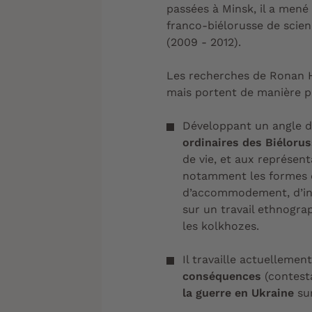
passées à Minsk, il a mené
franco-biélorusse de scie
(2009 - 2012).
Les recherches de Ronan H
mais portent de manière pl
Développant un angle d’
ordinaires des Biélorus
de vie
, et aux
représent
notamment les formes
d’
accommodement
,
d’i
sur un
travail ethnogra
les
kolkhozes
.
Il travaille actuellemen
conséquences
(contesta
la guerre en Ukraine
sur