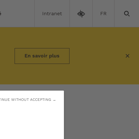
é
Intranet
FR
Hervouet
En savoir plus
INUE WITHOUT ACCEPTING →