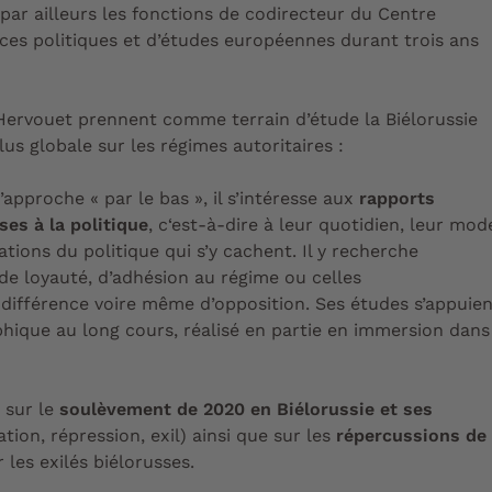
 par ailleurs les fonctions de codirecteur du
Centre
nces politiques et d’études européennes
durant trois ans
ervouet prennent comme terrain d’étude la Biélorussie
us globale sur les régimes autoritaires :
approche « par le bas », il s’intéresse aux
rapports
ses à la politique
, c‘est-à-dire à
leur
quotidien
, leur
mod
ations du politique
qui s’y cachent. Il y recherche
 de
loyauté,
d’
adhésion
au
régime
ou celles
ndifférence
voire même d’
opposition
. Ses études s’appuie
phique au long cours,
réalisé en partie en
immersion
dans
t sur le
soulèvement de 2020 en Biélorussie et ses
tion, répression, exil) ainsi que sur les
répercussions de
 les exilés biélorusses.