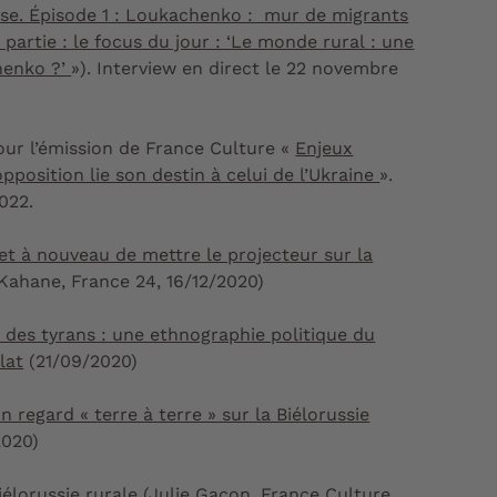
usse. Épisode 1 : Loukachenko : mur de migrants
partie : le focus du jour : ‘Le monde rural : une
henko ?’
»). Interview en direct le 22 novembre
ur l’émission de France Culture «
Enjeux
’opposition lie son destin à celui de l’Ukraine
».
022.
et à nouveau de mettre le projecteur sur la
Kahane, France 24, 16/12/2020)
 des tyrans : une ethnographie politique du
lat
(21/09/2020)
regard « terre à terre » sur la Biélorussie
2020)
élorussie rurale
(Julie Gacon, France Culture,