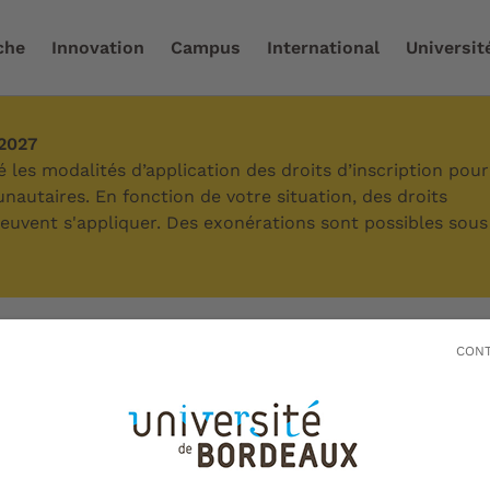
che
Innovation
Campus
International
Universit
-2027
ace presse
/
Répertoire d'expertes et d'experts
/
Ronan 
les modalités d’application des droits d’inscription pour
autaires. En fonction de votre situation, des droits
 peuvent s'appliquer. Des exonérations sont possibles sous
rvouet
CONT
 presse écrite, radio, TV
 anglais