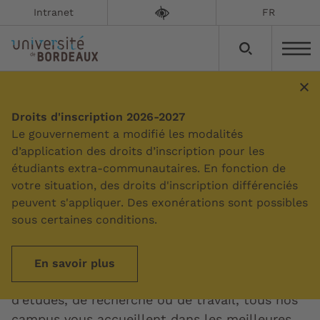
Intranet
FR
Droits d'inscription 2026-2027
Sommaire
Le gouvernement a modifié les modalités
d’application des droits d’inscription pour les
étudiants extra-communautaires. En fonction de
Découvrir les campus
votre situation, des droits d'inscription différenciés
peuvent s'appliquer. Des exonérations sont possibles
sous certaines conditions.
Des campus verdoyants dans une métropole
dynamique et l'océan à moins d’une heure de
route… Bienvenue dans une région qui cultive
En savoir plus
la qualité de vie ! Quel que soit votre lieu
d’études, de recherche ou de travail, tous nos
campus vous accueillent dans les meilleures