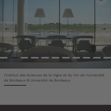
Œuvre d'art de Yasuo Mizui, Fontaine pétrifiée 1968 ©
Olivier Got - université de Bordeaux