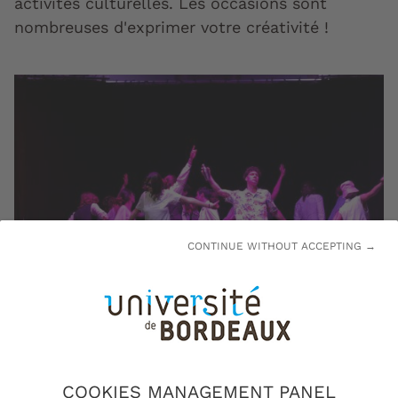
activités culturelles. Les occasions sont
nombreuses d'exprimer votre créativité !
CONTINUE WITHOUT ACCEPTING →
Atelier de pratique théatral sur le campus Montesquieu - ©
Gautier DUFAU
COOKIES MANAGEMENT PANEL