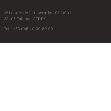
351 cours de la Libération CS10004
33405 Talence CEDEX
Tél : +33 (0)5 40 00 60 00
Contacts
Gestion des cookies
Mentions légales
CGU
Accessibilité : partiellement conforme
Données personnelles
Plan du site
Annuaire
Urgence