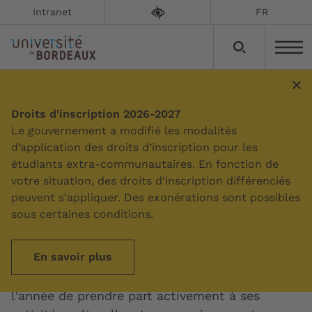
Intranet
FR
Droits d'inscription 2026-2027
Sommaire
Le gouvernement a modifié les modalités
d’application des droits d’inscription pour les
étudiants extra-communautaires. En fonction de
Ateliers de pratiques
votre situation, des droits d'inscription différenciés
artistiques
peuvent s'appliquer. Des exonérations sont possibles
sous certaines conditions.
Mise à jour le :
24/09/2025
En savoir plus
L'université vous propose tout au long de
l'année de prendre part activement à ses