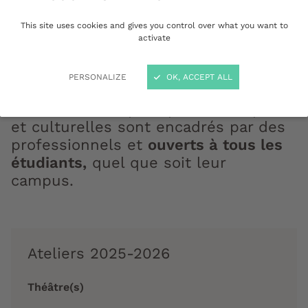
This site uses cookies and gives you control over what you want to
activate
Ateliers hebdomadaires
PERSONALIZE
OK, ACCEPT ALL
Les ateliers de pratiques artistiques
et culturelles sont encadrés par des
professionnels et
ouverts à tous les
étudiants,
quel que soit leur
campus.
Ateliers 2025-2026
Théâtre(s)