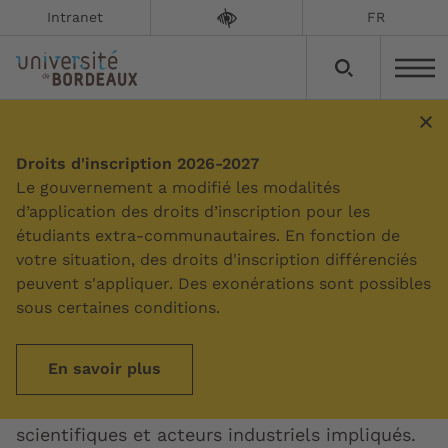
Intranet
FR
Intelligence artificielle :
Droits d'inscription 2026-2027
Le gouvernement a modifié les modalités
développer les recherches
d’application des droits d’inscription pour les
et les compétences
étudiants extra-communautaires. En fonction de
votre situation, des droits d'inscription différenciés
peuvent s'appliquer. Des exonérations sont possibles
L'université de Bordeaux est lauréate de la
sous certaines conditions.
phase 1 de l'AAP France 2030 IA-Cluster, un
résultat qui vient concrétiser une forte
En savoir plus
dynamique de site autour de l'intelligence
artificielle, avec de nombreux partenaires
scientifiques et acteurs industriels impliqués.