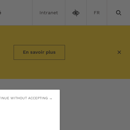
é
Intranet
FR
directeurs et directrices de composantes
En savoir plus
ctrices de
INUE WITHOUT ACCEPTING →