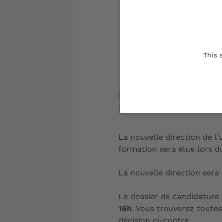
Élections à 
This 
ÉLECTION DIRECT
L'ÉDUCATION ET 
La nouvelle direction de l
formation sera élue lors d
La nouvelle direction sera
Le dossier de candidature
16h
. Vous trouverez toutes
décision ci-contre.