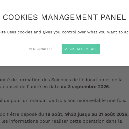
venir
COOKIES MANAGEMENT PANEL
site uses cookies and gives you control over what you want to ac
PERSONALIZE
OK, ACCEPT ALL
ION DE L'UF SCIENCES DE
DE LA FORMATION
'unité de formation des Sciences de l'éducation et de la
u conseil de l'unité en date
du 3 septembre 2026
.
 élue pour un mandat de trois ans renouvelable une fois.
 doit être déposé du
18 août, 9h30 jusqu'au
21 août 2026,
 les informations pour réaliser cette opération dans la