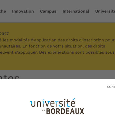
che
Innovation
Campus
International
Universit
-2027
anisation et fonctionnement
/
Élections
/
Élections des 
les modalités d’application des droits d’inscription pour
autaires. En fonction de votre situation, des droits
 peuvent s'appliquer. Des exonérations sont possibles sous
des directeurs et dire
tes
CONT