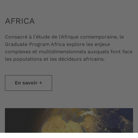
AFRICA
Consacré à l'étude de l'Afrique contemporaine, le
Graduate Program Africa explore les enjeux
complexes et multidimensionnels auxquels font face
les populations et les décideurs africains.
En savoir +