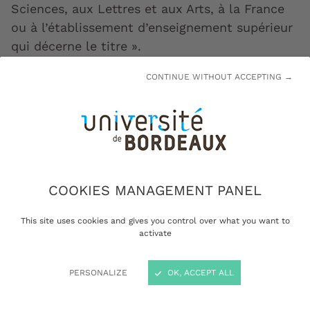
Sciences, aux Lettres et aux Arts, à la France
ou à l’établissement d’enseignement supérieur
qui décerne le titre ».
CONTINUE WITHOUT ACCEPTING →
Les docteurs Honoris Causa de
l'université de Bordeaux
depuis 2014
COOKIES MANAGEMENT PANEL
This site uses cookies and gives you control over what you want to
activate
João Zilhão (Université de Lisbonne)
PERSONALIZE
OK, ACCEPT ALL
João Zilhão, professeur d’archéologie et spécialiste
de l’Homme de Néandertal a reçu le titre et les