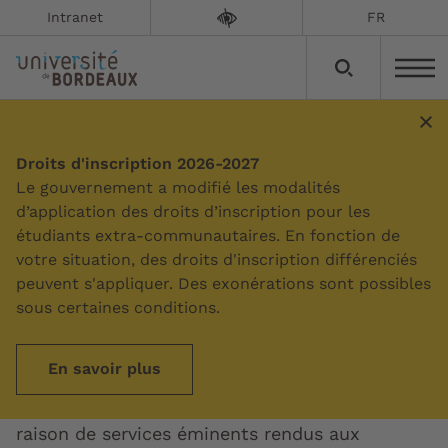
Intranet
FR
Honoris Causa
Droits d'inscription 2026-2027
Le gouvernement a modifié les modalités
d’application des droits d’inscription pour les
Mise à jour le :
25/02/2026
étudiants extra-communautaires. En fonction de
votre situation, des droits d'inscription différenciés
Le titre de Docteur Honoris Causa est l’une des
peuvent s'appliquer. Des exonérations sont possibles
plus prestigieuses distinctions décernées par
sous certaines conditions.
les établissements d’enseignement supérieur
français. Il a été créé par le décret du 26 juin
En savoir plus
1918. Il s’agit, avec ce titre, d’honorer « des
personnalités de nationalité étrangère en
raison de services éminents rendus aux