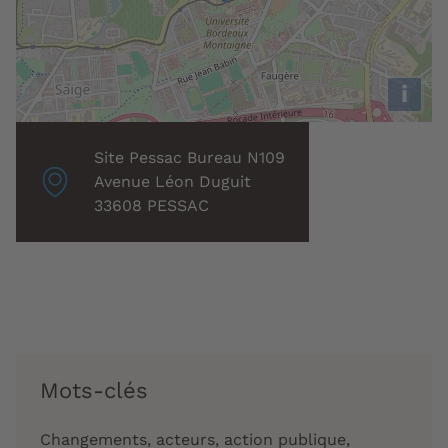
i
Localisation
Site Pessac Bureau N109
associée
Avenue Léon Duguit
:
33608 PESSAC
Mots-clés
Changements, acteurs, action publique,