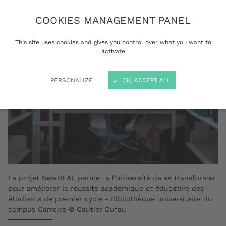
COOKIES MANAGEMENT PANEL
This site uses cookies and gives you control over what you want to
activate
PERSONALIZE
OK, ACCEPT ALL
Le projet NewDEAL permet à l’université de se transformer
pour améliorer la réussite académique et éducative des
étudiants de premier cycle - Bibliothèque universitaire du
campus Carreire © Gautier Dufau