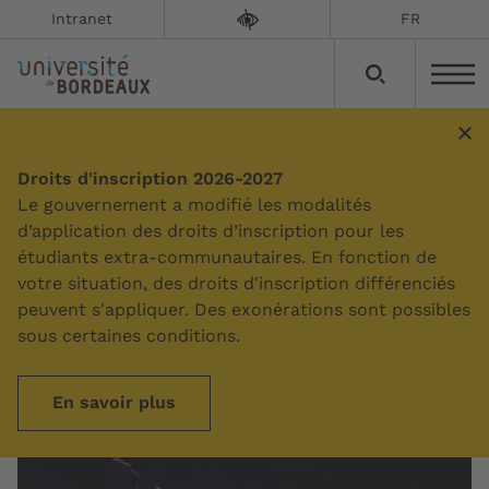
Intranet
FR
Les temps forts
Droits d'inscription 2026-2027
Le gouvernement a modifié les modalités
d’application des droits d’inscription pour les
Mise à jour le :
09/04/2025
étudiants extra-communautaires. En fonction de
votre situation, des droits d'inscription différenciés
Tout au long de l'année universitaire, les
peuvent s'appliquer. Des exonérations sont possibles
campus sont animés de nombreuses
sous certaines conditions.
manifestations. Culture, sport, vie associative...
Il ne vous reste plus qu'à en profiter !
En savoir plus