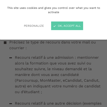
gracieux
This site uses cookies and gives you control over what you want to
activate
Mentionner vos noms, prénoms, adresse et
PERSONALIZE
OK, ACCEPT ALL
coordonnées (téléphone et mail) ;
Précisez le type de recours dans votre mail ou
courrier :
Recours relatif à une admission : mentionner
alors la formation que vous avez suivi ou
souhaitez suivre, le niveau demandé et la
manière dont vous avez candidaté
(Parcoursup, MonMaster, eCandidat, Candiut,
autre) en indiquant votre numéro de candidat
ou d’étudiant ;
Recours relatif à une autre décision (exemples