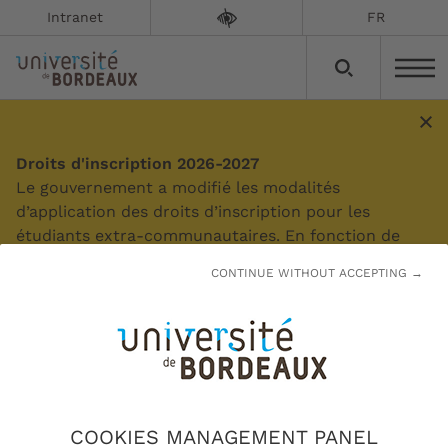
Intranet
FR
Formuler une demande de
Droits d'inscription 2026-2027
Le gouvernement a modifié les modalités
recours gracieux
d’application des droits d’inscription pour les
étudiants extra-communautaires. En fonction de
Mise à jour le :
19/03/2026
votre situation, des droits d'inscription différenciés
CONTINUE WITHOUT ACCEPTING →
peuvent s'appliquer. Des exonérations sont possibles
sous certaines conditions.
Vous souhaitez déposer une demande de
recours gracieux, découvrez la procédure à
suivre.
En savoir plus
COOKIES MANAGEMENT PANEL
Formuler une demande de recours