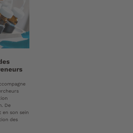
des
reneurs
 accompagne
ercheurs
tion
n. De
 en son sein
tion des