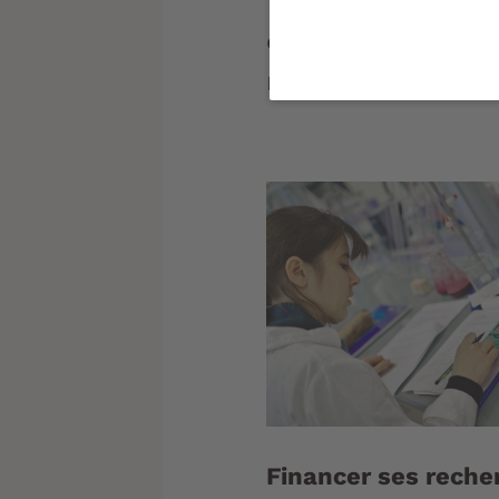
faire rayonner se
outils sont au ser
recherche bordela
Financer ses reche