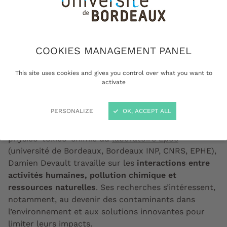
environnementale, pesticides,
épidémiologie des eaux usées,
énergie thermique des mers,
COOKIES MANAGEMENT PANEL
dessalement de l'eau de mer
This site uses cookies and gives you control over what you want to
activate
PERSONALIZE
OK, ACCEPT ALL
Maître de conférences au sein de l'équipe de
physico-toxico-chimie du
laboratoire Epoc
(université de Bordeaux, Bordeaux INP, CNRS, EPHE),
Damien Devault travaille sur les
interactions entre
activités humaines, pollution chimique et
ressources naturelles
. Ses recherches s’intéressent,
notamment, au devenir des contaminants dans
l’environnement et aux solutions innovantes pour
limiter leurs impacts.