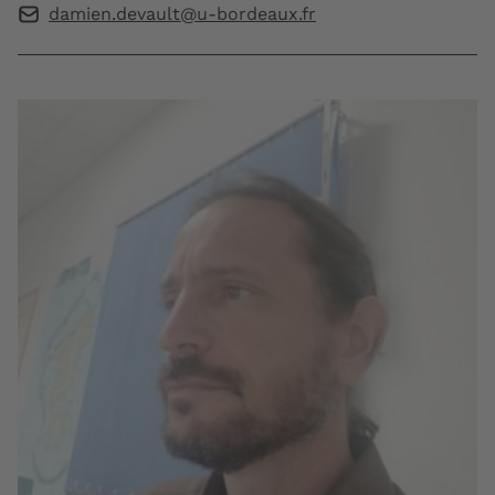
damien.devault@u-bordeaux.fr