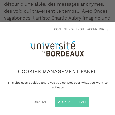
détour d’une allée, des messages anonymes,
des voix qui traversent le temps… Avec Ondes
vagabondes, l’artiste Charlie Aubry imagine une
œuvre participative et évolutive installée sur
CONTINUE WITHOUT ACCEPTING →
les campus de l’université de Bordeaux.
Rencontre avec un artiste qui aime « bidouiller
», rassembler et laisser une part d’imprévu
dans ses créations.
COOKIES MANAGEMENT PANEL
This site uses cookies and gives you control over what you want to
activate
PERSONALIZE
OK, ACCEPT ALL