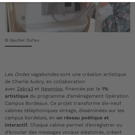
© Gautier Dufau
Les
Ondes vagabondes
sont une création artistique
de Charlie Aubry, en collaboration
avec
Zebra3
et
Newmips
, financée par le
1%
artistique
du programme d’aménagement Opération
Campus Bordeaux. Ce projet transforme dix-neuf
cabines téléphoniques
vintage, disséminées sur les
campus bordelais,
en
un réseau poétique et
interactif
. Chaque cabine permet d’enregistrer ou
d’écouter des messages vocaux aléatoires, créant