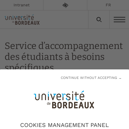
Intranet
FR
Service d’accompagnement
des étudiants à besoins
spécifiques
CONTINUE WITHOUT ACCEPTING →
Mise à jour le :
19/09/2025
Le service PHASE s'adresse aux étudiants à
besoins spécifiques nécessitant une adaptation
de leur scolarité - étudiants sportifs de haut
COOKIES MANAGEMENT PANEL
ou de bon niveau, étudiants en situation de