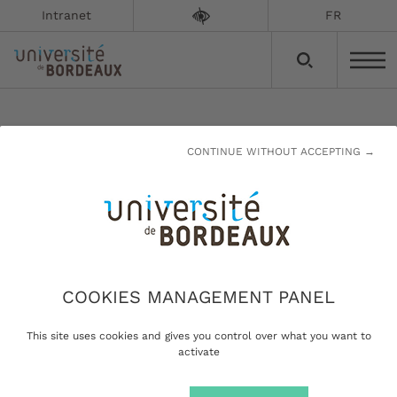
Intranet
FR
Direction de la comptabilité
CONTINUE WITHOUT ACCEPTING →
générale
Mise à jour le :
02/09/2022
La direction de la comptabilité générale est
COOKIES MANAGEMENT PANEL
chargée de garantir la fiabilité de la
comptabilité générale et patrimoniale et des
This site uses cookies and gives you control over what you want to
opérations de trésorerie.
activate