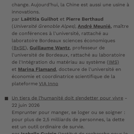
change. Aujourd’hui, la Chine est aussi une usine à
innovations.
par
Laëtitia Guilhot
et
Pierre Berthaud
(
Université Grenoble Alpes),
André Meunié
,
maître
de conférences à l'université,
rattaché au
laboratoire Bordeaux sciences économiques
(
BxSE
),
Guillaume Wantz
, professeur de
l'université de Bordeaux, rattaché au laboratoire
de l'Intégration du matériau au système (
IMS)
et
Marina Flamand
, docteure de l'université en
économie et coordinatrice scientifique de la
plateforme
VIA Inno
Un tiers de l’humanité doit s’endetter pour vivre
-
22 juin 2026
Emprunter pour manger, se loger ou se soigner :
pour plus de 2,5 milliards de personnes, la dette
est un outil ordinaire de survie.
par
Isabelle Guérin
(Institut de recherche pour le