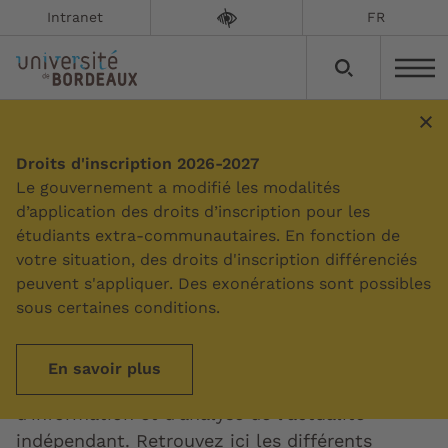
Intranet
FR
Droits d'inscription 2026-2027
Sommaire
Le gouvernement a modifié les modalités
d’application des droits d’inscription pour les
étudiants extra-communautaires. En fonction de
The Conversation
votre situation, des droits d'inscription différenciés
peuvent s'appliquer. Des exonérations sont possibles
Mise à jour le :
23/07/2026
sous certaines conditions.
L'université de Bordeaux est partenaire depuis
En savoir plus
2020 de The Conversation, média en ligne
d'information et d'analyse de l'actualité
indépendant. Retrouvez ici les différents