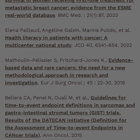
survival in women receiving first-line treatment for
metastatic breast cancer: evidence from the ESME
real-world database
. BMC Med. ; 21(1):87, 2023
Elena Paillaud, Angéline Galvin, Marina Pulido, et al.
Health literacy in patients with cancer: A
multicenter national study
.
JCO
40, 6541-654, 2022
Mathoulin-Pélissier S, Pritchard-Jones K.,
Evidence-
based data and rare cancers: the need for a new
methodological approach in research and
investigation
.
Eur J Surg Oncol ; 45 : 22-30, 2019
Bellera CA, Penel N, Ouali M, et al.,
Guidelines for
time-to-event endpoint definitions in sarcomas and
gastro-intestinal stromal tumors (GIST) trials.
Results of the DATECAN initiative (Definition for
the Assessment of Time-to-event Endpoints in
CANcer trials)
.
Ann Oncol, 2015