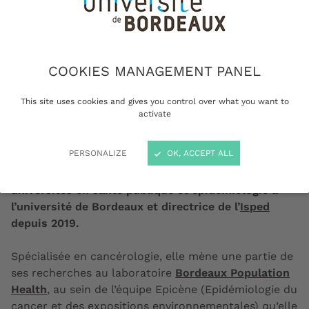
Mots-clés :
santé publique,
vaccination et dépistage,
cancers, sarcomes, personnes
COOKIES MANAGEMENT PANEL
âgées
This site uses cookies and gives you control over what you want to
activate
PERSONALIZE
OK, ACCEPT ALL
Simone Mathoulin-Pélissier est professeure des
universités en santé publique et épidémiologie à
l’université de Bordeaux et directrice de l’
Isped
depuis 2019.
Spécialisée en cancérologie, elle mène une partie de
ses recherches au laboratoire
Bordeaux Population
Health
, au sein de l’équipe Epicène (Epidémiologie du
cancer et des expositions environnementales) qu’elle