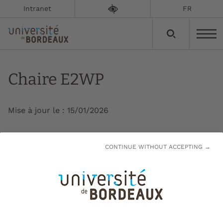
Intranet
FR
Chaire E2WP
Mise à jour le :
15/01/2026
La Chaire E2WP (Eco Engineering Wood
CONTINUE WITHOUT ACCEPTING →
Products) fédère industriels, institutionnels, et
académiques autour de la recherche sur le bois
d’œuvre, au service de la filière bois et de ses
enjeux. Le modèle de la chaire permet de
mutualiser les sources de financements
privées (entreprises et mécènes) et publiques.