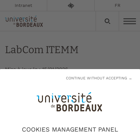
Intranet
FR
LabCom ITEMM
Mise à jour le :
15/01/2026
CONTINUE WITHOUT ACCEPTING →
Le laboratoire commun ITEMM (Intelligence
Technologique et Économique Mobilité
Michelin) utilise l’intelligence technologique et
les méthodes d’analyse associées pour
qualifier l’environnement scientifique et
COOKIES MANAGEMENT PANEL
technique.