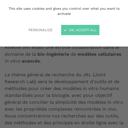
qui en découlent.
This site uses cookies and gives you control over what you want to
activate
Depuis 2010, via trois contrats de recherche et un
transfert de technologie réussi (le système PRIMO et
PERSONALIZE
OK, ACCEPT ALL
la technologie LIMAP), l’Institut interdisciplinaire de
neurosciences de l’université de Bordeaux (IINS) et
Alvéole ont établi une étroite collaboration dans le
domaine de la
bio-ingénierie
de
modèles cellulaires
in vitro
avancés
.
Le thème général de recherche du JRL (Joint
Research Lab) sera le développement d'outils et de
méthodes pour créer des modèles in vitro humains
standardisés pour la biologie, avec pour objectif
général de concilier la simplicité des modèles in vitro
avec les propriétés complexes rencontrées in vivo.
Nous concentrerons nos recherches sur des outils,
des méthodes et des principes en droite ligne avec la