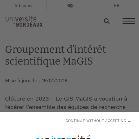
Intranet
FR
Groupement d’intérêt
scientifique MaGIS
Mise à jour le :
15/01/2026
Clôturé en 2023 - Le GIS MaGIS a vocation à
fédérer l’ensemble des équipes de recherche
françaises qui travaillent dans le domaine de la
CONTINUE WITHOUT ACCEPTING →
maçonnerie, à faire rencontrer tous les acteurs
français intéressés par la maçonnerie, la