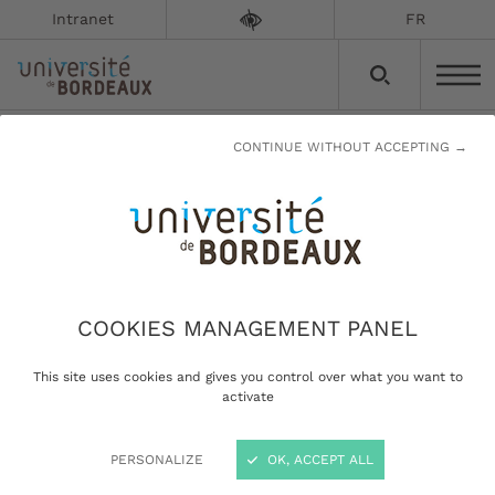
Intranet
FR
CONTINUE WITHOUT ACCEPTING →
Groupement d'intérêt
scientifique AUTHENTICITÉ
Mise à jour le :
15/01/2026
COOKIES MANAGEMENT PANEL
Clôturé en 2023
This site uses cookies and gives you control over what you want to
activate
Pas d'informations disponibles.
PERSONALIZE
OK, ACCEPT ALL