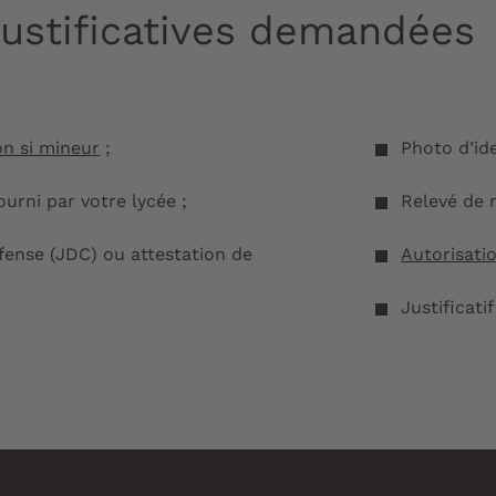
justificatives demandées
on si mineur
;
Photo d’ide
ourni par votre lycée ;
Relevé de 
fense (JDC) ou attestation de
Autorisatio
Justificati