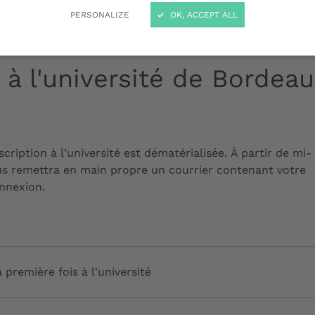
ble inscription à l’une des licences p
PERSONALIZE
OK, ACCEPT ALL
 à l'université de Bordea
cription à l'université est dématérialisée.
À partir
de mi-
ous remettra en main propre un courrier contenant votre
onnexion.
 première fois à l'université