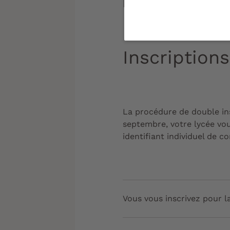
procéder à une dou
Inscriptions
La procédure de double ins
septembre
, votre lycée v
identifiant individuel de c
Vous vous inscrivez pour la