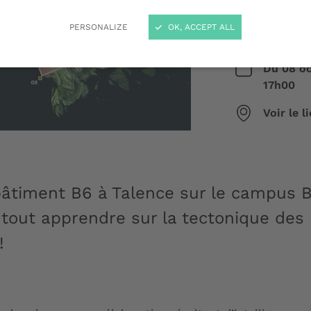
plaq
PERSONALIZE
OK, ACCEPT ALL
Du
08 o
17h00
Voir le 
âtiment B6 à Talence sur le campus Bo
 tout apprendre sur la tectonique des
!