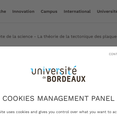
che
Innovation
Campus
International
Universit
ête de la science - La théorie de la tectonique des plaque
CONT
Science & socié
Fête 
théor
COOKIES MANAGEMENT PANEL
tect
site uses cookies and gives you control over what you want to ac