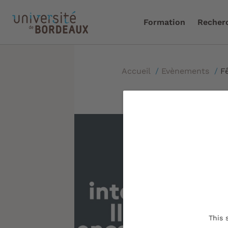
Formation
Recher
Accueil
/
Evènements
/
F
This 