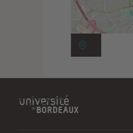
Localisation
associée
: