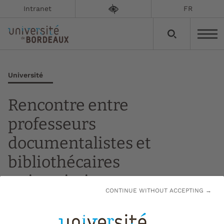
Intranet
FR
Université
Rencontre entre
professeurs
documentalistes et
bibliothécaires
universitaires
CONTINUE WITHOUT ACCEPTING →
Du
02 juin 2026 à 09h00
au
02 juin 2026 à