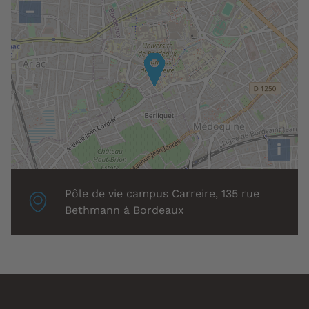
−
i
Localisation
Pôle de vie campus Carreire, 135 rue
associée
Bethmann à Bordeaux
: