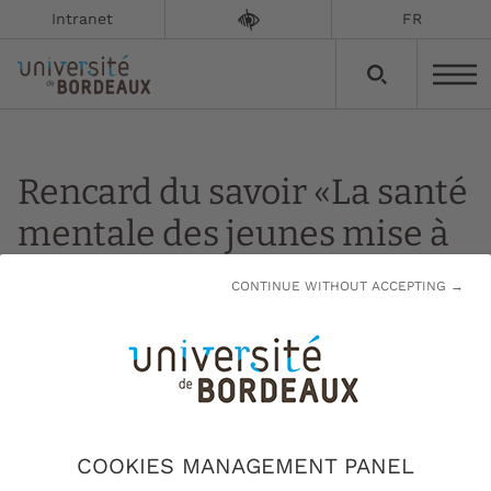
Intranet
FR
Rencard du savoir «La santé
mentale des jeunes mise à
mal»
CONTINUE WITHOUT ACCEPTING →
Du
11 avril 2024 à 18h30
au
11 avril 2024 à
20h00
Voir le lieu de l'événement
COOKIES MANAGEMENT PANEL