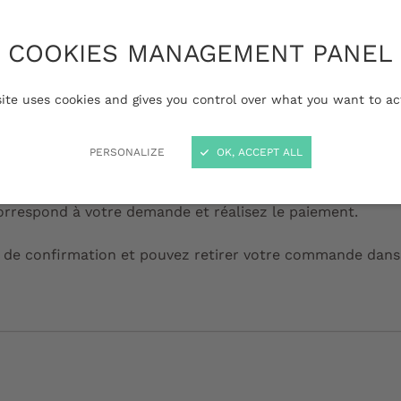
COOKIES MANAGEMENT PANEL
 collecte.
site uses cookies and gives you control over what you want to ac
ire de demande de devis.
PERSONALIZE
OK, ACCEPT ALL
 un devis ainsi qu'un lien pour réaliser le paiement en li
correspond à votre demande et réalisez le paiement.
 de confirmation et pouvez retirer votre commande dans 