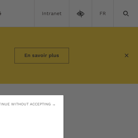
é
Intranet
FR
En savoir plus
INUE WITHOUT ACCEPTING →
versité