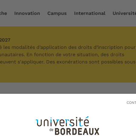
che
Innovation
Campus
International
Universit
-2027
utique
/
Demande de devis
les modalités d’application des droits d’inscription pour
autaires. En fonction de votre situation, des droits
 peuvent s'appliquer. Des exonérations sont possibles sous
de devis
CONT
emande de devis à la boutique de l'uni
 ?