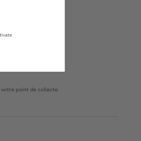
tivate
gne par carte bancaire.
votre point de collecte.